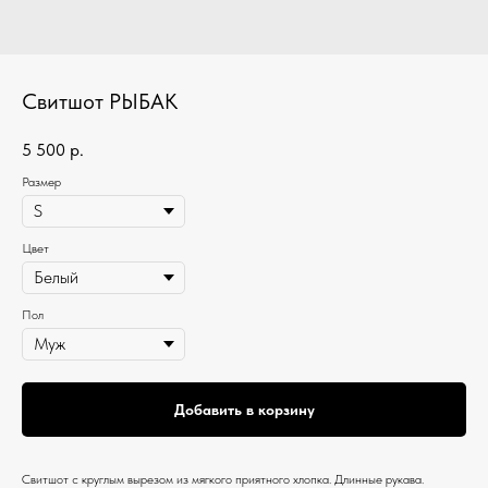
Свитшот РЫБАК
5 500
р.
Размер
Цвет
Пол
Добавить в корзину
Свитшот c круглым вырезом из мягкого приятного хлопка. Длинные рукава.