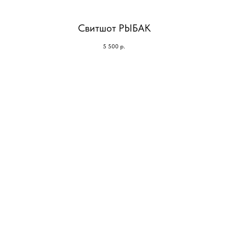
Свитшот РЫБАК
5 500
р.