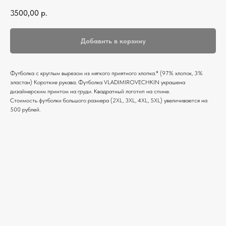
3500,00
р.
Добавить в корзину
Футболка c круглым вырезом из мягкого приятного хлопка.* (97% хлопок, 3%
эластан) Короткие рукава. Футболка VLADIMIROVECHKIN украшена
дизайнерским принтом на груди. Квадратный логотип на спине.
Стоимость футболки большого размера (2XL, 3XL, 4XL, 5XL) увеличивается на
500 рублей.