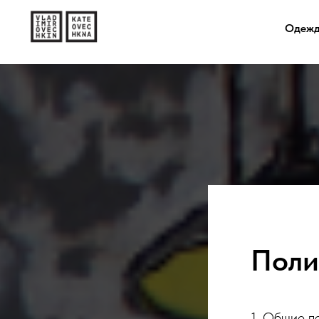
Одеж
Поли
1. Общие п