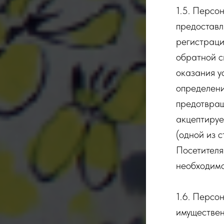
1.5. Персо
предоставл
регистраци
обратной с
оказания ус
определени
предотвращ
акцептируе
(одной из 
Посетителя
необходимо
1.6. Персо
имуществен