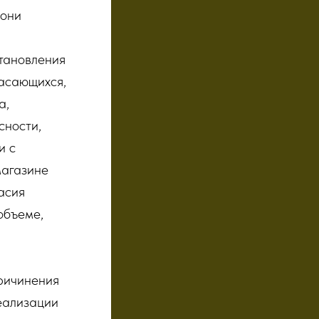
 они
становления
касающихся,
а,
сности,
и с
магазине
асия
объеме,
причинения
еализации