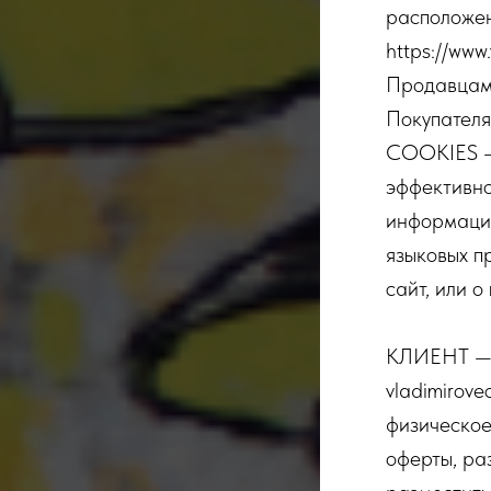
расположен
https://www
Продавцами
Покупателя
COOKIES — 
эффективно
информация
языковых п
сайт, или 
КЛИЕНТ — П
vladimirov
физическое
оферты, ра