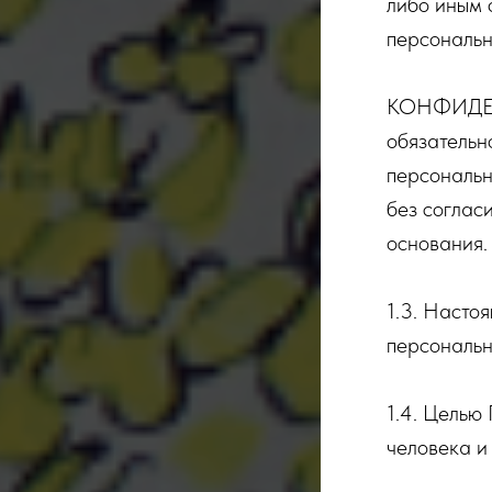
либо иным 
персональн
КОНФИДЕ
обязательн
персональн
без соглас
основания.
1.3. Насто
персональн
1.4. Целью
человека и