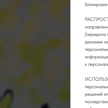
блокирован
РАСПРОСТ
направленн
(передача 
данными не
персональн
информацио
к персонал
ИСПОЛЬЗО
персональн
решений ил
последстви