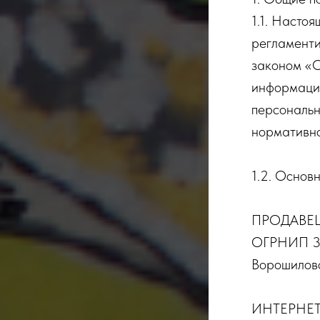
1.1. Насто
регламенти
законом «О
информаци
персональн
нормативно
1.2. Основ
ПРОДАВЕЦ 
ОГРНИП 322
Ворошиловс
ИНТЕРНЕТ-