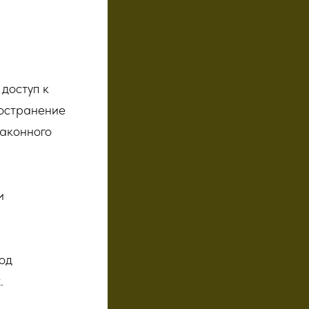
доступ к
ространение
законного
и
од
.