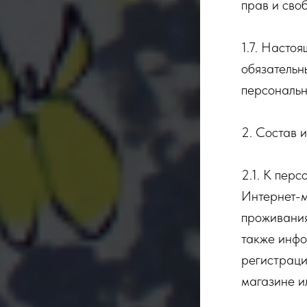
прав и сво
1.7. Насто
обязательн
персональн
2. Состав 
2.1. К пер
Интернет-м
проживания
также инфо
регистраци
магазине и