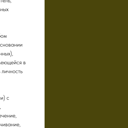
тель,
ьных
бом
основании
нных),
меющейся в
 личность
) с
,
ечение,
ичивание,