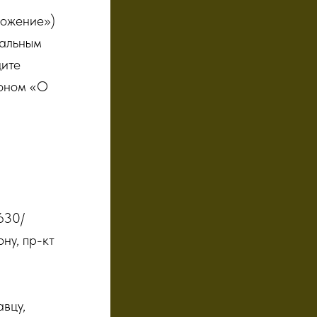
ложение»)
ральным
щите
оном «О
630/
ну, пр-кт
вцу,