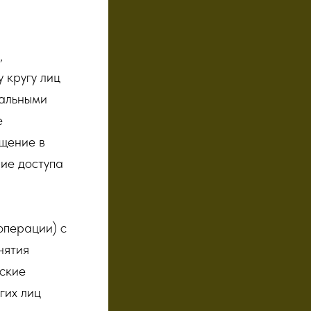
,
 кругу лиц
нальными
е
ещение в
ие доступа
ерации) с
нятия
ские
гих лиц