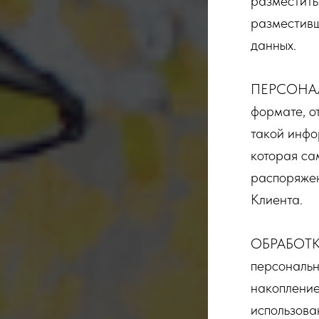
разместить
разместивш
данных.
ПЕРСОНАЛ
формате, о
такой инфо
которая са
распоряжен
Клиента.
ОБРАБОТК
персональн
накопление
использова