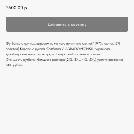
3500,00
р.
Добавить в корзину
Футболка c круглым вырезом из мягкого приятного хлопка.* (97% хлопок, 3%
эластан) Короткие рукава. Футболка VLADIMIROVECHKIN украшена
дизайнерским принтом на груди. Квадратный логотип на спине.
Стоимость футболки большого размера (2XL, 3XL, 4XL, 5XL) увеличивается на
500 рублей.