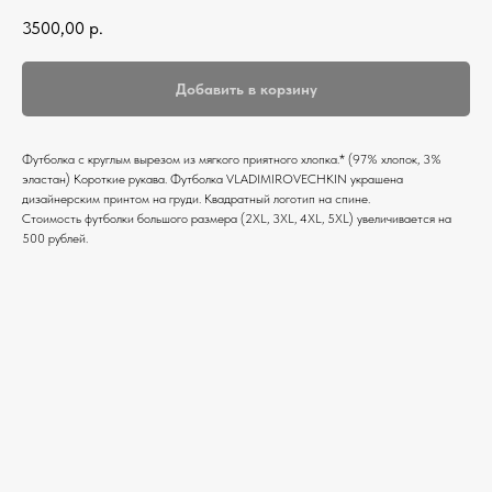
3500,00
р.
Добавить в корзину
Футболка c круглым вырезом из мягкого приятного хлопка.* (97% хлопок, 3%
эластан) Короткие рукава. Футболка VLADIMIROVECHKIN украшена
дизайнерским принтом на груди. Квадратный логотип на спине.
Стоимость футболки большого размера (2XL, 3XL, 4XL, 5XL) увеличивается на
500 рублей.