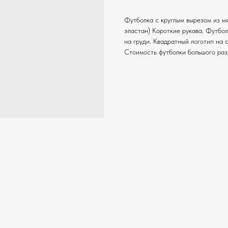
Футболка c круглым вырезом из мя
эластан) Короткие рукава. Фут
на груди. Квадратный логотип на 
Стоимость футболки большого разм