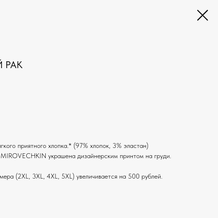
Й РАК
гкого приятного хлопка.* (97% хлопок, 3% эластан)
IMIROVECHKIN украшена дизайнерским принтом на груди.
ера (2XL, 3XL, 4XL, 5XL) увеличивается на 500 рублей.