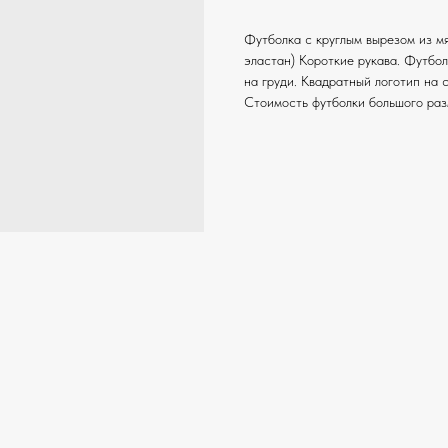
Футболка c круглым вырезом из мя
эластан) Короткие рукава. Фут
на груди. Квадратный логотип на 
Стоимость футболки большого разм