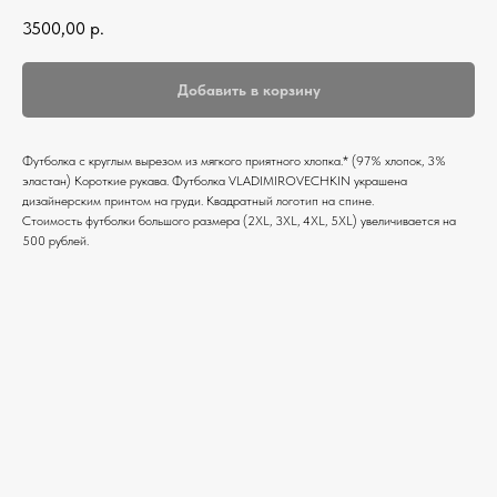
3500,00
р.
Добавить в корзину
Футболка c круглым вырезом из мягкого приятного хлопка.* (97% хлопок, 3%
эластан) Короткие рукава. Футболка VLADIMIROVECHKIN украшена
дизайнерским принтом на груди. Квадратный логотип на спине.
Стоимость футболки большого размера (2XL, 3XL, 4XL, 5XL) увеличивается на
500 рублей.