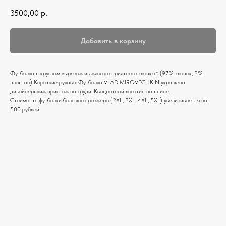
3500,00
р.
Добавить в корзину
Футболка c круглым вырезом из мягкого приятного хлопка.* (97% хлопок, 3%
эластан) Короткие рукава. Футболка VLADIMIROVECHKIN украшена
дизайнерским принтом на груди. Квадратный логотип на спине.
Стоимость футболки большого размера (2XL, 3XL, 4XL, 5XL) увеличивается на
500 рублей.