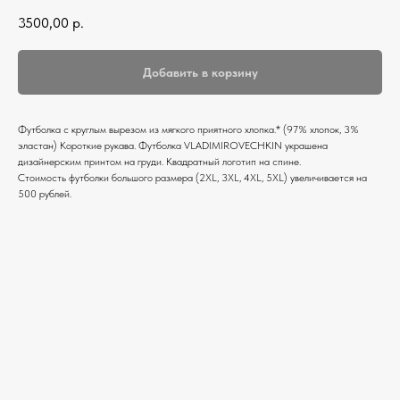
3500,00
р.
Добавить в корзину
Футболка c круглым вырезом из мягкого приятного хлопка.* (97% хлопок, 3%
эластан) Короткие рукава. Футболка VLADIMIROVECHKIN украшена
дизайнерским принтом на груди. Квадратный логотип на спине.
Стоимость футболки большого размера (2XL, 3XL, 4XL, 5XL) увеличивается на
500 рублей.