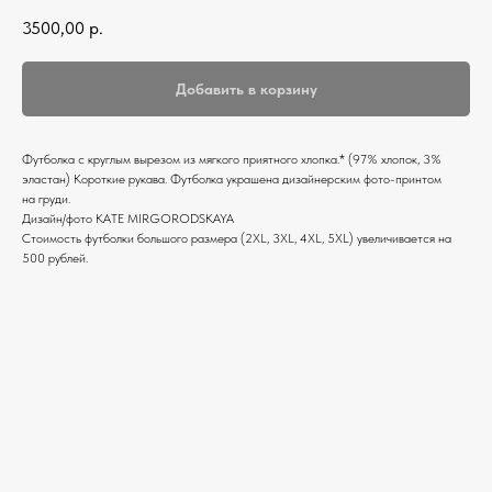
3500,00
р.
Добавить в корзину
Футболка c круглым вырезом из мягкого приятного хлопка.* (97% хлопок, 3%
эластан) Короткие рукава. Футболка украшена дизайнерским фото-принтом
на груди.
Дизайн/фото KATE MIRGORODSKAYA
Стоимость футболки большого размера (2XL, 3XL, 4XL, 5XL) увеличивается на
500 рублей.