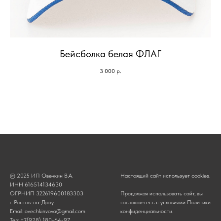
Бейсболка белая ФЛАГ
3 000
р.
© 2025 ИП Овечкин В.А.
Настоящий сайт использует cookies.
ИНН 616514134630
ОГРНИП 322619600183303
Продолжая использовать сайт, вы
г. Ростов-на-Дону
соглашаетесь с условиями
Политики
Email: ovechkinvova@gmail.com
конфиденциальности
.
Тел: +7(928) 180-64-97