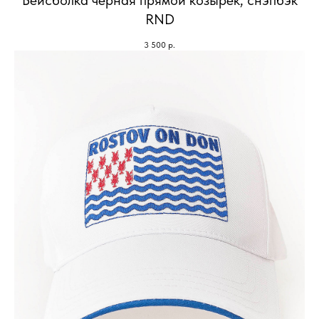
Бейсболка черная прямой козырёк, снэпбэк
RND
3 500
р.