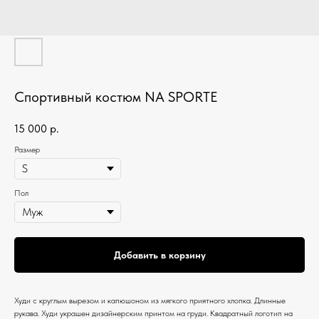
Спортивный костюм NA SPORTE
15 000
р.
Размер
Пол
Добавить в корзину
Худи c круглым вырезом и капюшоном из мягкого приятного хлопка. Длинные
рукава. Худи украшен дизайнерским принтом на груди. Квадратный логотип на