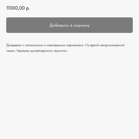
11000,00
р.
Добавить в корзину
Дождевик с капюшоном и накладными карманами. Из яркой непромокаемой
ткани. Украшен дизайнерским принтом.