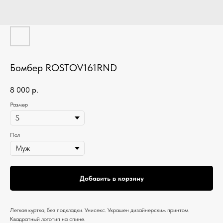
Бомбер ROSTOV161RND
8 000
р.
Размер
Пол
Добавить в корзину
Легкая куртка, без подкладки. Унисекс. Украшен дизайнерским принтом.
Квадратный логотип на спине.